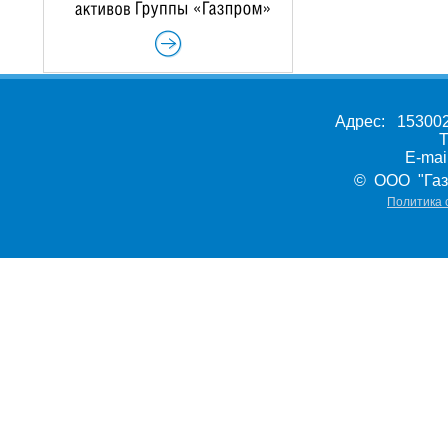
Адрес: 153002,
Т
E-ma
© ООО "Газ
Политика 