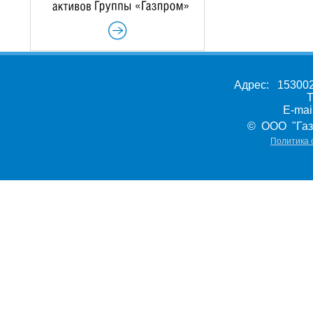
Адрес: 153002,
Т
E-ma
© ООО "Газ
Политика 