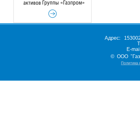
Адрес: 153002,
Т
E-ma
© ООО "Газ
Политика 