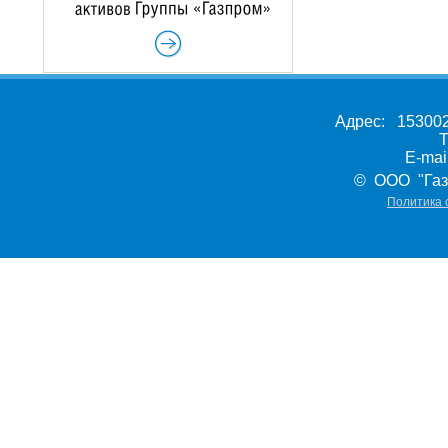
Адрес: 153002,
Т
E-ma
© ООО "Газ
Политика 