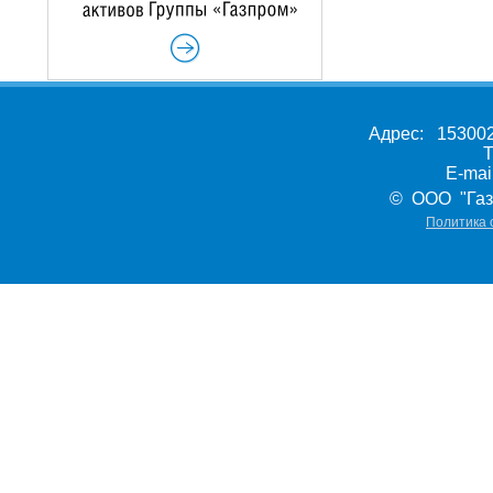
Адрес: 153002,
Т
E-ma
© ООО "Газ
Политика 