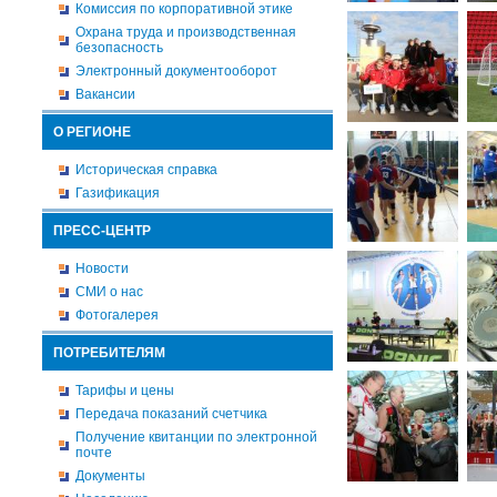
Комиссия по корпоративной этике
Охрана труда и производственная
безопасность
Электронный документооборот
Вакансии
О РЕГИОНЕ
Историческая справка
Газификация
ПРЕСС-ЦЕНТР
Новости
СМИ о нас
Фотогалерея
ПОТРЕБИТЕЛЯМ
Тарифы и цены
Передача показаний счетчика
Получение квитанции по электронной
почте
Документы