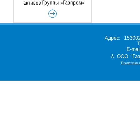
Адрес: 153002,
Т
E-ma
© ООО "Газ
Политика 