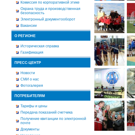
Комиссия по корпоративной этике
Охрана труда и производственная
безопасность
Электронный документооборот
Вакансии
О РЕГИОНЕ
Историческая справка
Газификация
ПРЕСС-ЦЕНТР
Новости
СМИ о нас
Фотогалерея
ПОТРЕБИТЕЛЯМ
Тарифы и цены
Передача показаний счетчика
Получение квитанции по электронной
почте
Документы