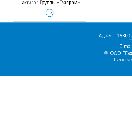
Адрес: 153002,
Т
E-ma
© ООО "Газ
Политика 