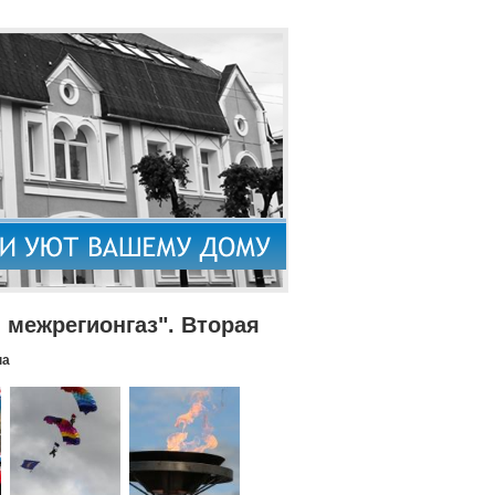
межрегионгаз". Вторая
па