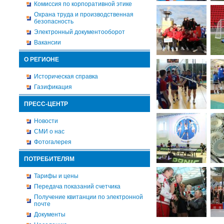
Комиссия по корпоративной этике
Охрана труда и производственная
безопасность
Электронный документооборот
Вакансии
О РЕГИОНЕ
Историческая справка
Газификация
ПРЕСС-ЦЕНТР
Новости
СМИ о нас
Фотогалерея
ПОТРЕБИТЕЛЯМ
Тарифы и цены
Передача показаний счетчика
Получение квитанции по электронной
почте
Документы