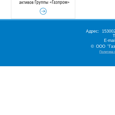
Адрес: 153002,
Т
E-ma
© ООО "Газ
Политика 