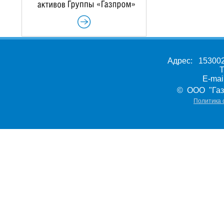
Адрес: 153002,
Т
E-ma
© ООО "Газ
Политика 