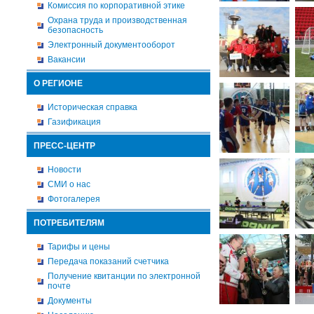
Комиссия по корпоративной этике
Охрана труда и производственная
безопасность
Электронный документооборот
Вакансии
О РЕГИОНЕ
Историческая справка
Газификация
ПРЕСС-ЦЕНТР
Новости
СМИ о нас
Фотогалерея
ПОТРЕБИТЕЛЯМ
Тарифы и цены
Передача показаний счетчика
Получение квитанции по электронной
почте
Документы