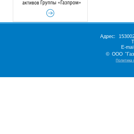
Адрес: 153002,
Т
E-ma
© ООО "Газ
Политика 