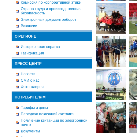
Комиссия по корпоративной этике
Охрана труда и производственная
безопасность
Электронный документооборот
Вакансии
О РЕГИОНЕ
Историческая справка
Газификация
ПРЕСС-ЦЕНТР
Новости
СМИ о нас
Фотогалерея
ПОТРЕБИТЕЛЯМ
Тарифы и цены
Передача показаний счетчика
Получение квитанции по электронной
почте
Документы