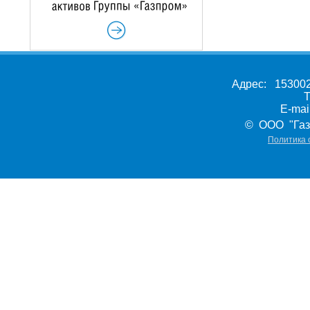
Адрес: 153002,
Т
E-ma
© ООО "Газ
Политика 