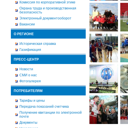
Комиссия по корпоративной этике
Охрана труда и производственная
безопасность
Электронный документооборот
Вакансии
О РЕГИОНЕ
Историческая справка
Газификация
ПРЕСС-ЦЕНТР
Новости
СМИ о нас
Фотогалерея
ПОТРЕБИТЕЛЯМ
Тарифы и цены
Передача показаний счетчика
Получение квитанции по электронной
почте
Документы