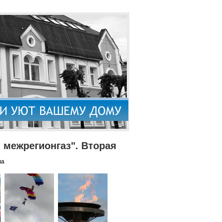
межрегионгаз". Вторая
па