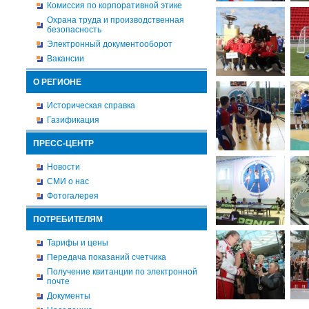
Комиссия по корпоративной этике
Охрана труда и производственная
безопасность
Электронный документооборот
Вакансии
О РЕГИОНЕ
Историческая справка
Газификация
ПРЕСС-ЦЕНТР
Новости
СМИ о нас
Фотогалерея
ПОТРЕБИТЕЛЯМ
Тарифы и цены
Передача показаний счетчика
Получение квитанции по электронной
почте
Документы