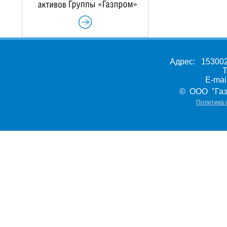
Адрес: 153002,
Т
E-ma
© ООО "Газ
Политика 