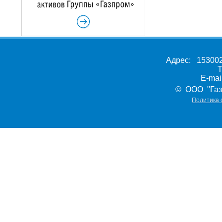
Адрес: 153002,
Т
E-ma
© ООО "Газ
Политика 