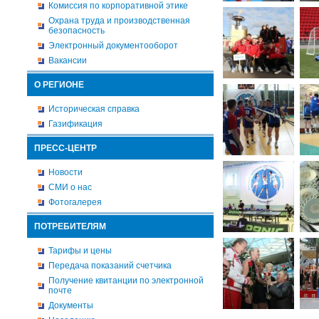
Комиссия по корпоративной этике
Охрана труда и производственная
безопасность
Электронный документооборот
Вакансии
О РЕГИОНЕ
Историческая справка
Газификация
ПРЕСС-ЦЕНТР
Новости
СМИ о нас
Фотогалерея
ПОТРЕБИТЕЛЯМ
Тарифы и цены
Передача показаний счетчика
Получение квитанции по электронной
почте
Документы