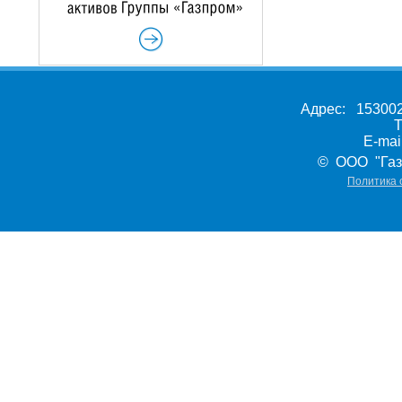
Адрес: 153002,
Т
E-ma
© ООО "Газ
Политика 