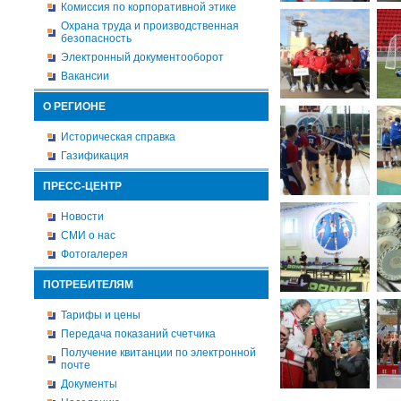
Комиссия по корпоративной этике
Охрана труда и производственная
безопасность
Электронный документооборот
Вакансии
О РЕГИОНЕ
Историческая справка
Газификация
ПРЕСС-ЦЕНТР
Новости
СМИ о нас
Фотогалерея
ПОТРЕБИТЕЛЯМ
Тарифы и цены
Передача показаний счетчика
Получение квитанции по электронной
почте
Документы