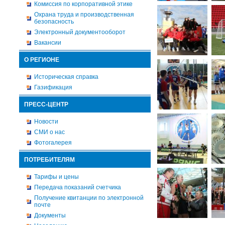
Комиссия по корпоративной этике
Охрана труда и производственная
безопасность
Электронный документооборот
Вакансии
О РЕГИОНЕ
Историческая справка
Газификация
ПРЕСС-ЦЕНТР
Новости
СМИ о нас
Фотогалерея
ПОТРЕБИТЕЛЯМ
Тарифы и цены
Передача показаний счетчика
Получение квитанции по электронной
почте
Документы