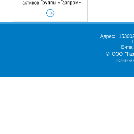
Адрес: 153002,
Т
E-ma
© ООО "Газ
Политика 