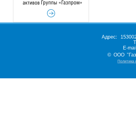
Адрес: 153002,
Т
E-ma
© ООО "Газ
Политика 