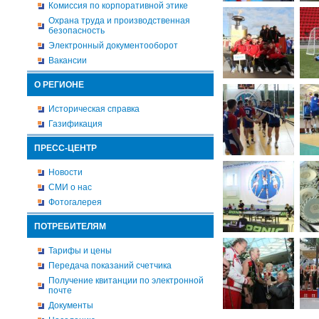
Комиссия по корпоративной этике
Охрана труда и производственная
безопасность
Электронный документооборот
Вакансии
О РЕГИОНЕ
Историческая справка
Газификация
ПРЕСС-ЦЕНТР
Новости
СМИ о нас
Фотогалерея
ПОТРЕБИТЕЛЯМ
Тарифы и цены
Передача показаний счетчика
Получение квитанции по электронной
почте
Документы