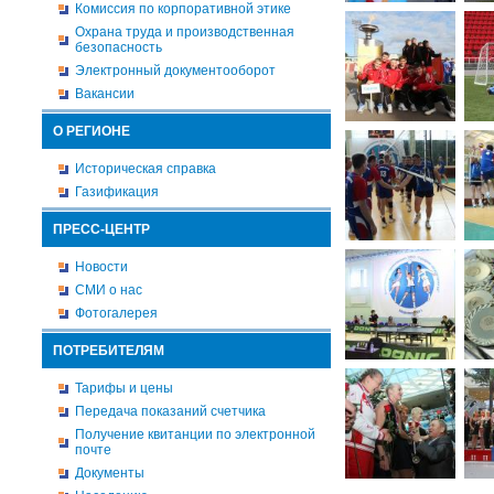
Комиссия по корпоративной этике
Охрана труда и производственная
безопасность
Электронный документооборот
Вакансии
О РЕГИОНЕ
Историческая справка
Газификация
ПРЕСС-ЦЕНТР
Новости
СМИ о нас
Фотогалерея
ПОТРЕБИТЕЛЯМ
Тарифы и цены
Передача показаний счетчика
Получение квитанции по электронной
почте
Документы