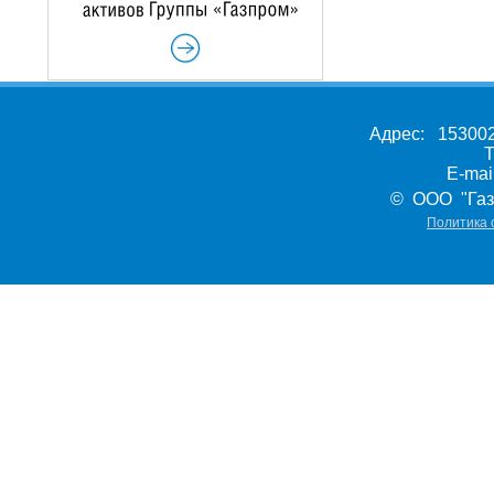
Адрес: 153002,
Т
E-ma
© ООО "Газ
Политика 