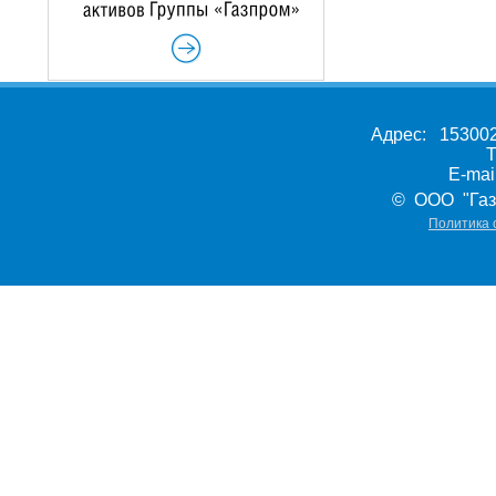
Адрес: 153002,
Т
E-ma
© ООО "Газ
Политика 