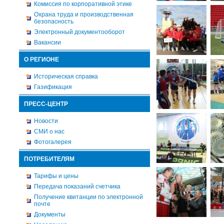
Комиссия по корпоративной этике
Охрана труда и производственная
безопасность
Электронный документооборот
Вакансии
О РЕГИОНЕ
Историческая справка
Газификация
ПРЕСС-ЦЕНТР
Новости
СМИ о нас
Фотогалерея
ПОТРЕБИТЕЛЯМ
Тарифы и цены
Передача показаний счетчика
Получение квитанции по электронной
почте
Документы