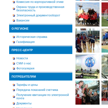
Комиссия по корпоративной этике
Охрана труда и производственная
безопасность
Электронный документооборот
Вакансии
О РЕГИОНЕ
Историческая справка
Газификация
ПРЕСС-ЦЕНТР
Новости
СМИ о нас
Фотогалерея
ПОТРЕБИТЕЛЯМ
Тарифы и цены
Передача показаний счетчика
Получение квитанции по электронной
почте
Документы