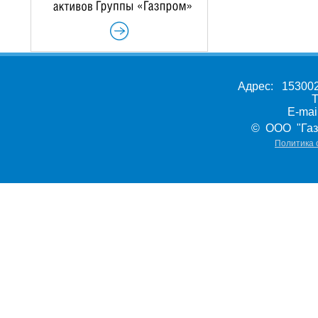
Адрес: 153002,
Т
E-ma
© ООО "Газ
Политика 