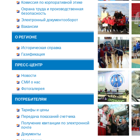
Комиссия по корпоративной этике
Охрана труда и производственная
безопасность
Электронный документооборот
Вакансии
О РЕГИОНЕ
Историческая справка
Газификация
ПРЕСС-ЦЕНТР
Новости
СМИ о нас
Фотогалерея
ПОТРЕБИТЕЛЯМ
Тарифы и цены
Передача показаний счетчика
Получение квитанции по электронной
почте
Документы