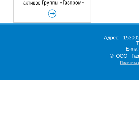
Адрес: 153002,
Т
E-ma
© ООО "Газ
Политика 