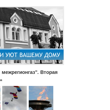
межрегионгаз". Вторая
па