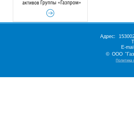
Адрес: 153002,
Т
E-ma
© ООО "Газ
Политика 