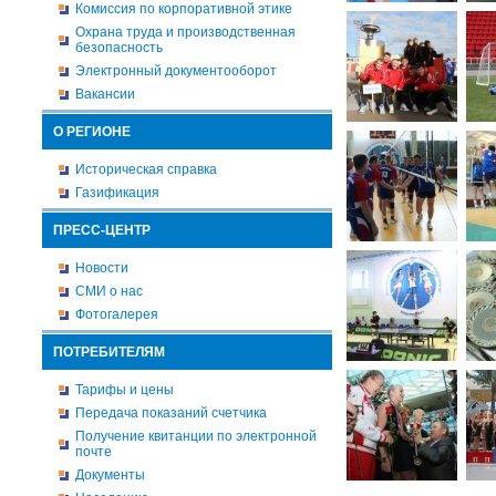
Комиссия по корпоративной этике
Охрана труда и производственная
безопасность
Электронный документооборот
Вакансии
О РЕГИОНЕ
Историческая справка
Газификация
ПРЕСС-ЦЕНТР
Новости
СМИ о нас
Фотогалерея
ПОТРЕБИТЕЛЯМ
Тарифы и цены
Передача показаний счетчика
Получение квитанции по электронной
почте
Документы