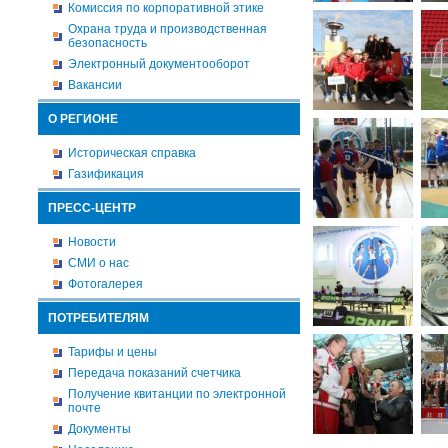
Комиссия по корпоративной этике
Охрана труда и производственная
безопасность
Электронный документооборот
Вакансии
О РЕГИОНЕ
Историческая справка
Газификация
ПРЕСС-ЦЕНТР
Новости
СМИ о нас
Фотогалерея
ПОТРЕБИТЕЛЯМ
Тарифы и цены
Передача показаний счетчика
Получение квитанции по электронной
почте
Документы