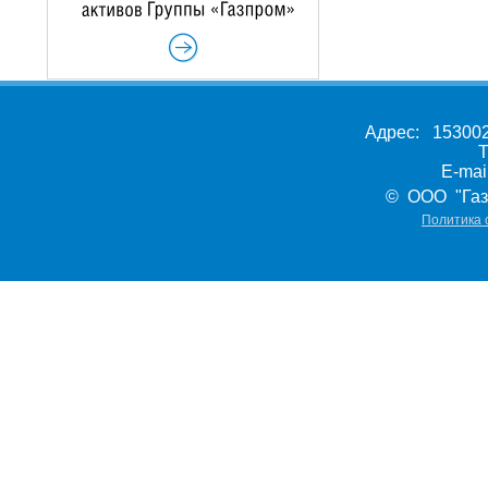
Адрес: 153002,
Т
E-ma
© ООО "Газ
Политика 