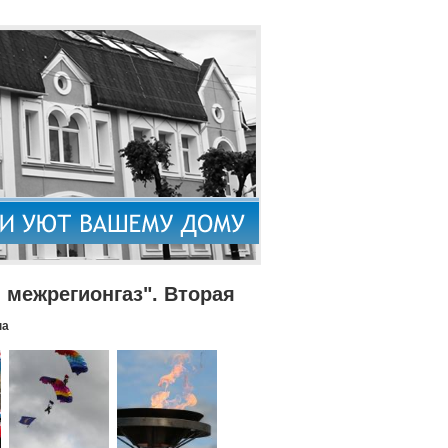
межрегионгаз". Вторая
па