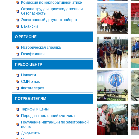
Комиссия по корпоративной этике
Охрана труда и производственная
безопасность
Электронный документооборот
Вакансии
О РЕГИОНЕ
Историческая справка
Газификация
ПРЕСС-ЦЕНТР
Новости
СМИ о нас
Фотогалерея
ПОТРЕБИТЕЛЯМ
Тарифы и цены
Передача показаний счетчика
Получение квитанции по электронной
почте
Документы