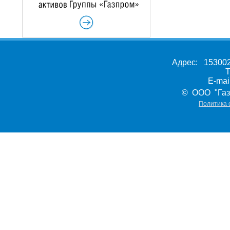
Адрес: 153002,
Т
E-ma
© ООО "Газ
Политика 