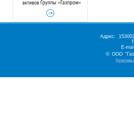
Адрес: 153002,
Т
E-ma
© ООО "Газ
Политика 