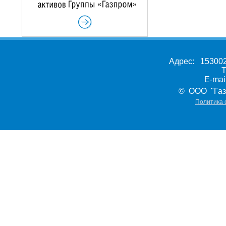
Адрес: 153002,
Т
E-ma
© ООО "Газ
Политика 