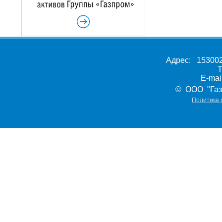
Адрес: 153002,
Т
E-ma
© ООО "Газ
Политика 