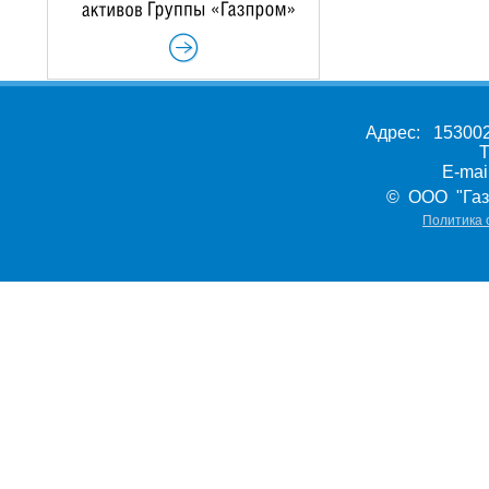
Адрес: 153002,
Т
E-ma
© ООО "Газ
Политика 