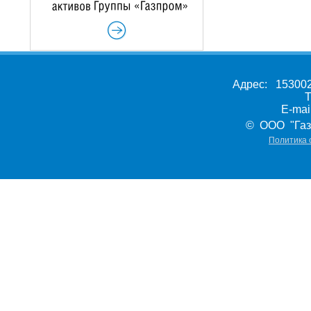
Адрес: 153002,
Т
E-ma
© ООО "Газ
Политика 