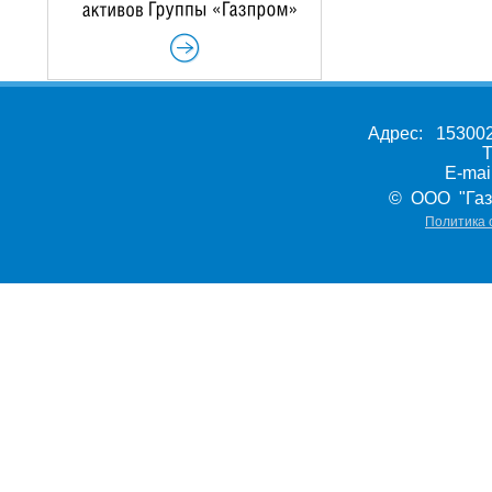
Адрес: 153002,
Т
E-ma
© ООО "Газ
Политика 