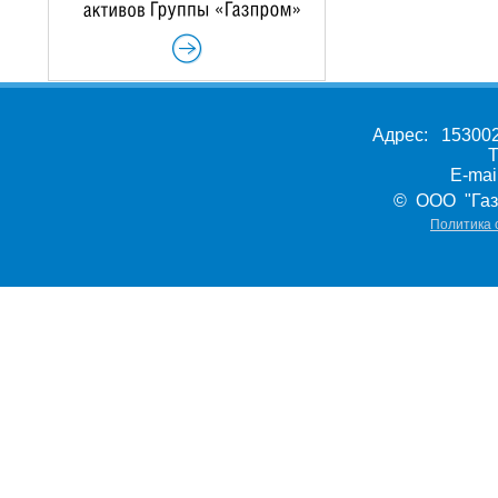
Адрес: 153002,
Т
E-ma
© ООО "Газ
Политика 