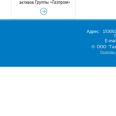
Адрес: 153002,
Т
E-ma
© ООО "Газ
Политика 