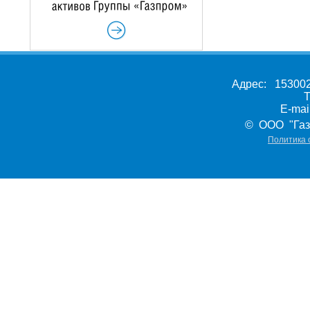
Адрес: 153002,
Т
E-ma
© ООО "Газ
Политика 