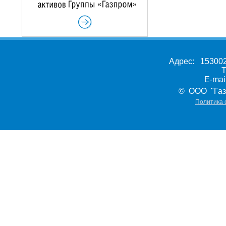
Адрес: 153002,
Т
E-ma
© ООО "Газ
Политика 