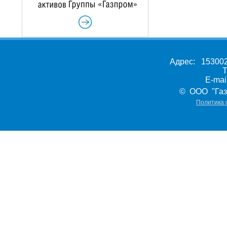
Адрес: 153002,
Т
E-ma
© ООО "Газ
Политика 