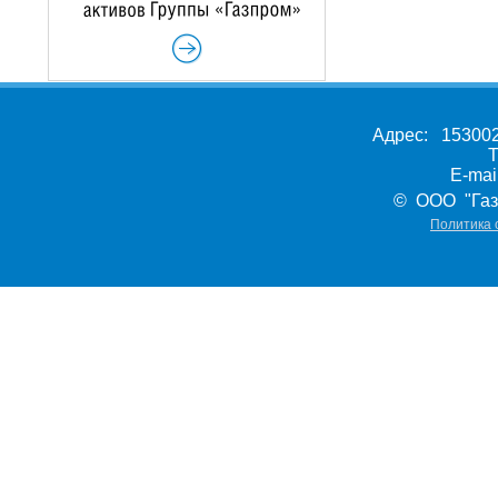
Адрес: 153002,
Т
E-ma
© ООО "Газ
Политика 