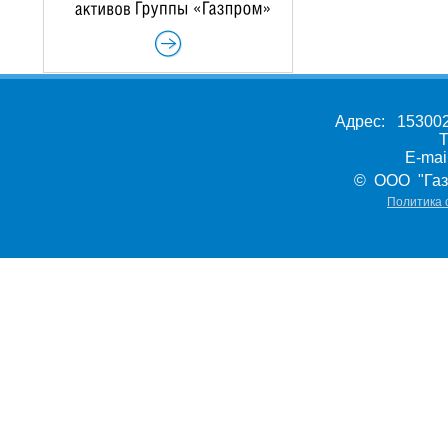
Адрес: 153002,
Т
E-ma
© ООО "Газ
Политика 