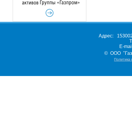
Адрес: 153002,
Т
E-ma
© ООО "Газ
Политика 