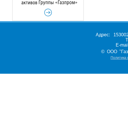
Адрес: 153002,
Т
E-ma
© ООО "Газ
Политика 