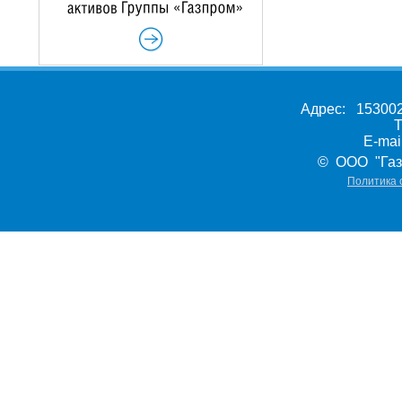
Адрес: 153002,
Т
E-ma
© ООО "Газ
Политика 