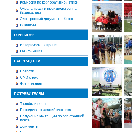
Комиссия по корпоративной этике
Охрана труда и производственная
безопасность
Электронный документооборот
Вакансии
О РЕГИОНЕ
Историческая справка
Газификация
ПРЕСС-ЦЕНТР
Новости
СМИ о нас
Фотогалерея
ПОТРЕБИТЕЛЯМ
Тарифы и цены
Передача показаний счетчика
Получение квитанции по электронной
почте
Документы