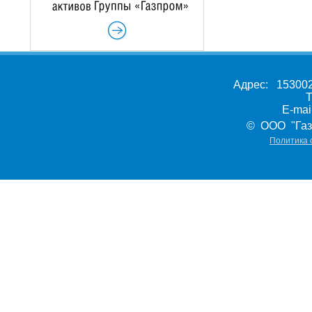
Адрес: 153002,
Т
E-ma
© ООО "Газ
Политика 