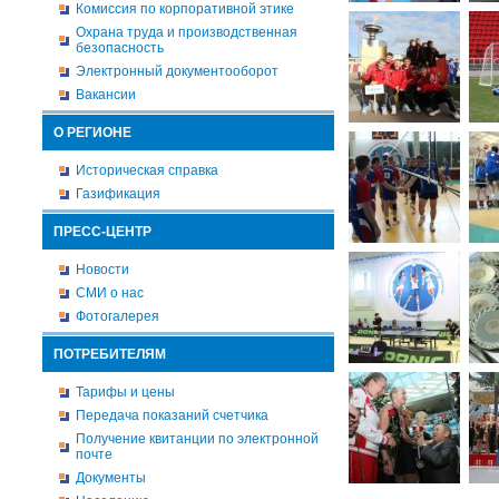
Комиссия по корпоративной этике
Охрана труда и производственная
безопасность
Электронный документооборот
Вакансии
О РЕГИОНЕ
Историческая справка
Газификация
ПРЕСС-ЦЕНТР
Новости
СМИ о нас
Фотогалерея
ПОТРЕБИТЕЛЯМ
Тарифы и цены
Передача показаний счетчика
Получение квитанции по электронной
почте
Документы