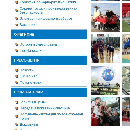
Комиссия по корпоративной этике
Охрана труда и производственная
безопасность
Электронный документооборот
Вакансии
О РЕГИОНЕ
Историческая справка
Газификация
ПРЕСС-ЦЕНТР
Новости
СМИ о нас
Фотогалерея
ПОТРЕБИТЕЛЯМ
Тарифы и цены
Передача показаний счетчика
Получение квитанции по электронной
почте
Документы