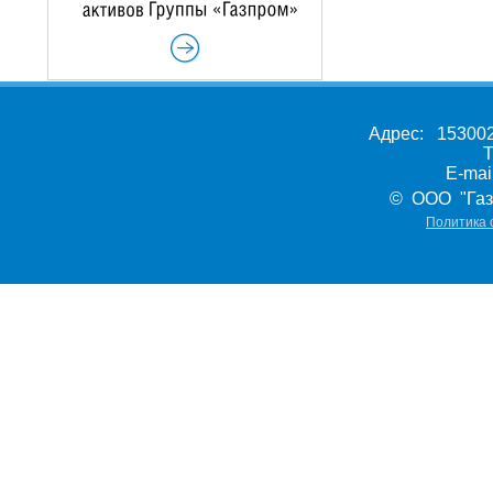
Адрес: 153002,
Т
E-ma
© ООО "Газ
Политика 