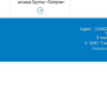
Адрес: 153002,
Т
E-ma
© ООО "Газ
Политика 