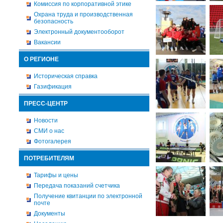
Комиссия по корпоративной этике
Охрана труда и производственная
безопасность
Электронный документооборот
Вакансии
О РЕГИОНЕ
Историческая справка
Газификация
ПРЕСС-ЦЕНТР
Новости
СМИ о нас
Фотогалерея
ПОТРЕБИТЕЛЯМ
Тарифы и цены
Передача показаний счетчика
Получение квитанции по электронной
почте
Документы