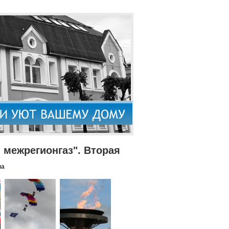
межрегионгаз". Вторая
па