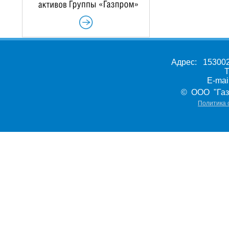
Адрес: 153002,
Т
E-ma
© ООО "Газ
Политика 