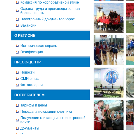
Комиссия по корпоративной этике
Охрана труда и производственная
безопасность
Электронный документооборот
Вакансии
О РЕГИОНЕ
Историческая справка
Газификация
ПРЕСС-ЦЕНТР
Новости
СМИ о нас
Фотогалерея
ПОТРЕБИТЕЛЯМ
Тарифы и цены
Передача показаний счетчика
Получение квитанции по электронной
почте
Документы