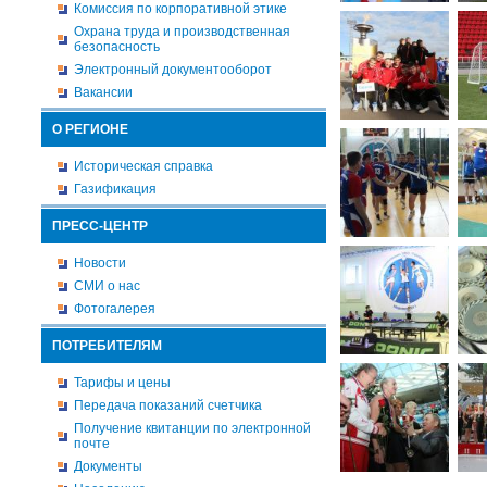
Комиссия по корпоративной этике
Охрана труда и производственная
безопасность
Электронный документооборот
Вакансии
О РЕГИОНЕ
Историческая справка
Газификация
ПРЕСС-ЦЕНТР
Новости
СМИ о нас
Фотогалерея
ПОТРЕБИТЕЛЯМ
Тарифы и цены
Передача показаний счетчика
Получение квитанции по электронной
почте
Документы