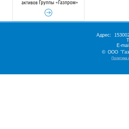
Адрес: 153002,
Т
E-ma
© ООО "Газ
Политика 