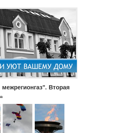
межрегионгаз". Вторая
па